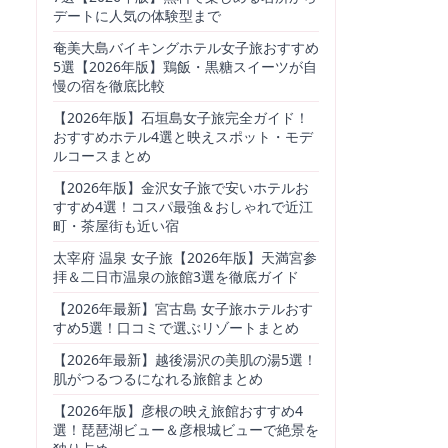
デートに人気の体験型まで
奄美大島バイキングホテル女子旅おすすめ
5選【2026年版】鶏飯・黒糖スイーツが自
慢の宿を徹底比較
【2026年版】石垣島女子旅完全ガイド！
おすすめホテル4選と映えスポット・モデ
ルコースまとめ
【2026年版】金沢女子旅で安いホテルお
すすめ4選！コスパ最強＆おしゃれで近江
町・茶屋街も近い宿
太宰府 温泉 女子旅【2026年版】天満宮参
拝＆二日市温泉の旅館3選を徹底ガイド
【2026年最新】宮古島 女子旅ホテルおす
すめ5選！口コミで選ぶリゾートまとめ
【2026年最新】越後湯沢の美肌の湯5選！
肌がつるつるになれる旅館まとめ
【2026年版】彦根の映え旅館おすすめ4
選！琵琶湖ビュー＆彦根城ビューで絶景を