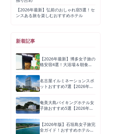
独り占め
【2026年最新】弘前のおしゃれ宿5選！セ
ンスある旅を楽しむおすすめホテル
新着記事
【2026年最新】博多女子旅の
格安宿4選！大浴場＆朝食つ
きでコスパ最強ホテルを厳選
名古屋イルミネーションスポ
ットおすすめ7選【2026年
版】無料で楽しめる名所から
デートに人気の体験型まで
奄美大島バイキングホテル女
子旅おすすめ5選【2026年
版】鶏飯・黒糖スイーツが自
慢の宿を徹底比較
【2026年版】石垣島女子旅完
全ガイド！おすすめホテル4