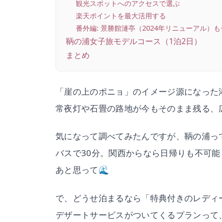
観光スポットへのアクセスで選ぶ
楽天ポイントを最大活用する
番外編: 景勝館漣亭（2024年リニューアル）
鞆の浦女子旅モデルコース（1泊2日）
まとめ
「崖の上のポニョ」のイメージ源になった
常夜灯や石畳の路地が今もそのまま残る、
気になって調べてみたんですが、鞆の浦っ
バスで30分。関西からなら日帰りも不可
あと思って🌊
で、どうせ泊まるなら「特典付きのレディ
デザートサービスがついてくるプランって