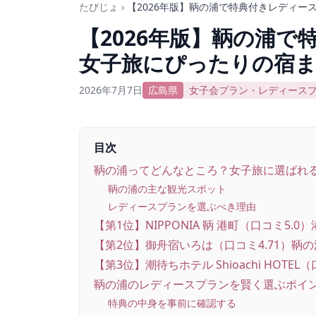
たびじょ
›
【2026年版】鞆の浦で特典付きレディー
【2026年版】鞆の浦で
女子旅にぴったりの宿
2026年7月7日
広島県
女子会プラン・レディース
目次
鞆の浦ってどんなところ？女子旅に選ばれ
鞆の浦の主な観光スポット
レディースプランを選ぶべき理由
【第1位】NIPPONIA 鞆 港町（口コミ5.
【第2位】御舟宿いろは（口コミ4.71）鞆
【第3位】潮待ちホテル Shioachi HOT
鞆の浦のレディースプランを賢く選ぶポイ
特典の中身を事前に確認する