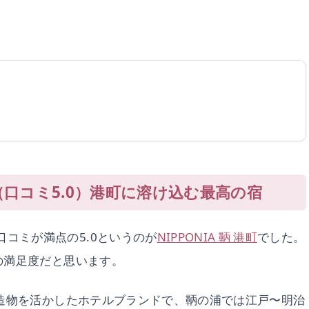
港町（口コミ5.0）港町に溶け込む最高の宿
コミが満点の5.0というのが
NIPPONIA 鞆 港町
でした。
物の満足度だと思います。
的建造物を活かしたホテルブランドで、鞆の浦では江戸〜明治