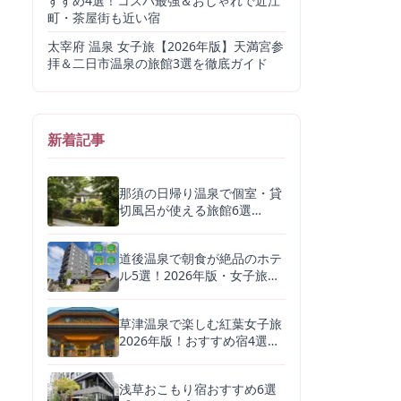
すすめ4選！コスパ最強＆おしゃれで近江
町・茶屋街も近い宿
太宰府 温泉 女子旅【2026年版】天満宮参
拝＆二日市温泉の旅館3選を徹底ガイド
新着記事
那須の日帰り温泉で個室・貸
切風呂が使える旅館6選
【2026年最新版】ゆっくり過
ごすコツも解説
道後温泉で朝食が絶品のホテ
ル5選！2026年版・女子旅に
もおすすめの旅館まとめ
草津温泉で楽しむ紅葉女子旅
2026年版！おすすめ宿4選と
温泉・グルメを徹底ガイド
浅草おこもり宿おすすめ6選