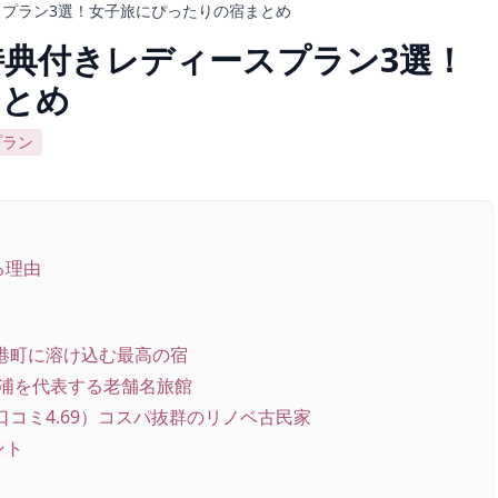
スプラン3選！女子旅にぴったりの宿まとめ
特典付きレディースプラン3選！
まとめ
プラン
る理由
0）港町に溶け込む最高の宿
の浦を代表する老舗名旅館
EL（口コミ4.69）コスパ抜群のリノベ古民家
ント