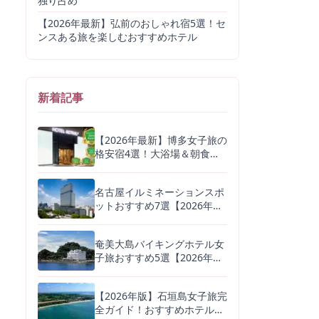
独り占め
【2026年最新】弘前のおしゃれ宿5選！セ
ンスある旅を楽しむおすすめホテル
新着記事
【2026年最新】博多女子旅の
格安宿4選！大浴場＆朝食つ
きでコスパ最強ホテルを厳選
名古屋イルミネーションスポ
ットおすすめ7選【2026年
版】無料で楽しめる名所から
デートに人気の体験型まで
奄美大島バイキングホテル女
子旅おすすめ5選【2026年
版】鶏飯・黒糖スイーツが自
慢の宿を徹底比較
【2026年版】石垣島女子旅完
全ガイド！おすすめホテル4