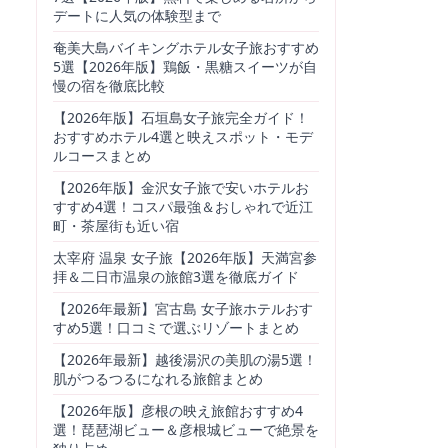
デートに人気の体験型まで
奄美大島バイキングホテル女子旅おすすめ
5選【2026年版】鶏飯・黒糖スイーツが自
慢の宿を徹底比較
【2026年版】石垣島女子旅完全ガイド！
おすすめホテル4選と映えスポット・モデ
ルコースまとめ
【2026年版】金沢女子旅で安いホテルお
すすめ4選！コスパ最強＆おしゃれで近江
町・茶屋街も近い宿
太宰府 温泉 女子旅【2026年版】天満宮参
拝＆二日市温泉の旅館3選を徹底ガイド
【2026年最新】宮古島 女子旅ホテルおす
すめ5選！口コミで選ぶリゾートまとめ
【2026年最新】越後湯沢の美肌の湯5選！
肌がつるつるになれる旅館まとめ
【2026年版】彦根の映え旅館おすすめ4
選！琵琶湖ビュー＆彦根城ビューで絶景を