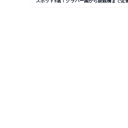
スポット5選！グラバー園から眼鏡橋まで定
ースを完全ガイド