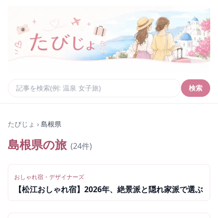
検索
たびじょ
›
島根県
島根県
の旅
(
24
件)
おしゃれ宿・デザイナーズ
【松江おしゃれ宿】2026年、絶景派と隠れ家派で選ぶ