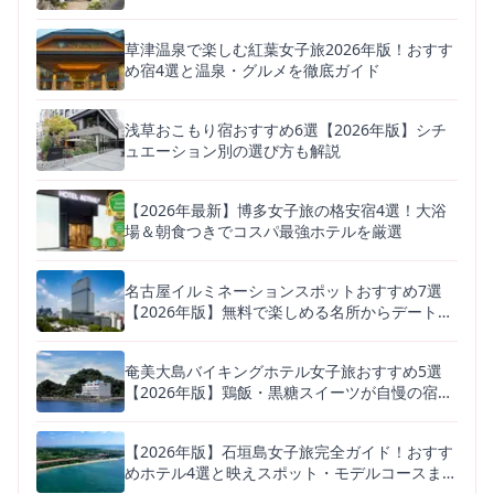
草津温泉で楽しむ紅葉女子旅2026年版！おすす
め宿4選と温泉・グルメを徹底ガイド
浅草おこもり宿おすすめ6選【2026年版】シチ
ュエーション別の選び方も解説
【2026年最新】博多女子旅の格安宿4選！大浴
場＆朝食つきでコスパ最強ホテルを厳選
名古屋イルミネーションスポットおすすめ7選
【2026年版】無料で楽しめる名所からデートに
人気の体験型まで
奄美大島バイキングホテル女子旅おすすめ5選
【2026年版】鶏飯・黒糖スイーツが自慢の宿を
徹底比較
【2026年版】石垣島女子旅完全ガイド！おすす
めホテル4選と映えスポット・モデルコースまと
め