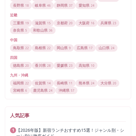
長野県
岐阜県
静岡県
愛知県
18
46
37
24
近畿
三重県
滋賀県
京都府
大阪府
兵庫県
19
15
20
16
23
奈良県
和歌山県
5
36
中国
鳥取県
島根県
岡山県
広島県
山口県
22
22
9
17
24
四国
徳島県
香川県
愛媛県
高知県
20
28
23
10
九州・沖縄
福岡県
佐賀県
長崎県
熊本県
大分県
22
14
11
24
20
宮崎県
鹿児島県
沖縄県
6
24
57
人気記事
【2026年版】新宿ランチおすすめ15選！ジャンル別・シ
1
ーン別に徹底ガイド