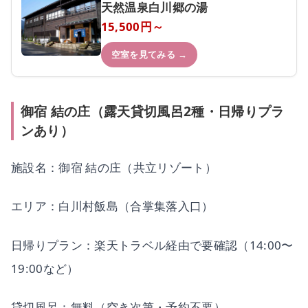
天然温泉白川郷の湯
15,500円～
空室を見てみる →
御宿 結の庄（露天貸切風呂2種・日帰りプラ
ンあり）
施設名：御宿 結の庄（共立リゾート）
エリア：白川村飯島（合掌集落入口）
日帰りプラン：楽天トラベル経由で要確認（14:00〜
19:00など）
貸切風呂：無料（空き次第・予約不要）