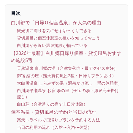
目次
白川郷で「日帰り個室温泉」が人気の理由
観光後に周りを気にせずゆっくりできる
貸切風呂と個室休憩室の違いを知っておこう
白川郷から近い温泉施設が揃っている
【2026年最新】白川郷日帰り個室・貸切風呂おすす
め施設5選
天然温泉 白川郷の湯（合掌集落内・最アクセス良好）
御宿 結の庄（露天貸切風呂2種・日帰りプランあり）
大白川温泉 しらみずの湯（源泉かけ流し・畳の休憩室）
白川郷平瀬温泉 お宿 湯の里（子宝の湯・源泉完全掛け
流し）
白山荘（合掌造りの宿で非日常体験）
個室温泉・貸切風呂の予約と当日の流れ
楽天トラベルで日帰りプランを予約する方法
当日の利用の流れ（入館〜入浴〜休憩）