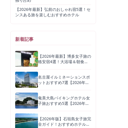
独り占め
【2026年最新】弘前のおしゃれ宿5選！セ
ンスある旅を楽しむおすすめホテル
新着記事
【2026年最新】博多女子旅の
格安宿4選！大浴場＆朝食つ
きでコスパ最強ホテルを厳選
名古屋イルミネーションスポ
ットおすすめ7選【2026年
版】無料で楽しめる名所から
デートに人気の体験型まで
奄美大島バイキングホテル女
子旅おすすめ5選【2026年
版】鶏飯・黒糖スイーツが自
慢の宿を徹底比較
【2026年版】石垣島女子旅完
全ガイド！おすすめホテル4