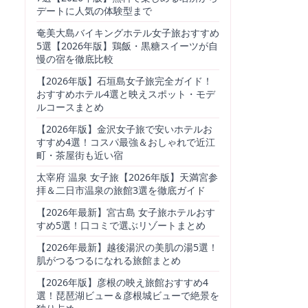
デートに人気の体験型まで
奄美大島バイキングホテル女子旅おすすめ
5選【2026年版】鶏飯・黒糖スイーツが自
慢の宿を徹底比較
【2026年版】石垣島女子旅完全ガイド！
おすすめホテル4選と映えスポット・モデ
ルコースまとめ
【2026年版】金沢女子旅で安いホテルお
すすめ4選！コスパ最強＆おしゃれで近江
町・茶屋街も近い宿
太宰府 温泉 女子旅【2026年版】天満宮参
拝＆二日市温泉の旅館3選を徹底ガイド
【2026年最新】宮古島 女子旅ホテルおす
すめ5選！口コミで選ぶリゾートまとめ
【2026年最新】越後湯沢の美肌の湯5選！
肌がつるつるになれる旅館まとめ
【2026年版】彦根の映え旅館おすすめ4
選！琵琶湖ビュー＆彦根城ビューで絶景を