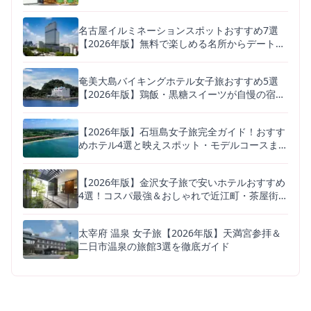
名古屋イルミネーションスポットおすすめ7選
【2026年版】無料で楽しめる名所からデートに
人気の体験型まで
奄美大島バイキングホテル女子旅おすすめ5選
【2026年版】鶏飯・黒糖スイーツが自慢の宿を
徹底比較
【2026年版】石垣島女子旅完全ガイド！おすす
めホテル4選と映えスポット・モデルコースまと
め
【2026年版】金沢女子旅で安いホテルおすすめ
4選！コスパ最強＆おしゃれで近江町・茶屋街も
近い宿
太宰府 温泉 女子旅【2026年版】天満宮参拝＆
二日市温泉の旅館3選を徹底ガイド