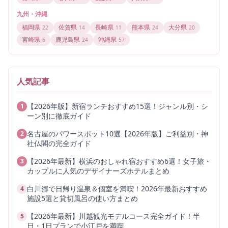
九州・沖縄
福岡県
佐賀県
長崎県
熊本県
大分県
22
14
11
24
20
宮崎県
鹿児島県
沖縄県
6
24
57
人気記事
【2026年版】新宿ランチおすすめ15選！ジャンル別・シ
1
ーン別に徹底ガイド
名古屋のパワースポット10選【2026年版】ご利益別・神
2
社仏閣の完全ガイド
【2026年最新】横浜のおしゃれ宿おすすめ6選！女子旅・
3
カップルに人気のデザイナーズホテルまとめ
白川郷で日帰り温泉＆個室を満喫！2026年最新おすすめ
4
施設5選と貸切風呂の使い方まとめ
【2026年最新】川越観光モデルコース完全ガイド！半
5
日・1日プランで小江戸を満喫