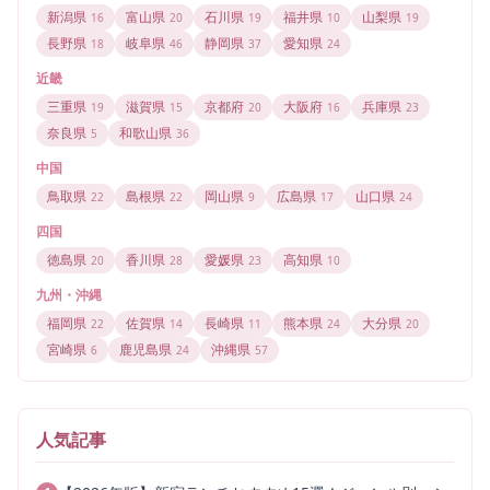
新潟県
富山県
石川県
福井県
山梨県
16
20
19
10
19
長野県
岐阜県
静岡県
愛知県
18
46
37
24
近畿
三重県
滋賀県
京都府
大阪府
兵庫県
19
15
20
16
23
奈良県
和歌山県
5
36
中国
鳥取県
島根県
岡山県
広島県
山口県
22
22
9
17
24
四国
徳島県
香川県
愛媛県
高知県
20
28
23
10
九州・沖縄
福岡県
佐賀県
長崎県
熊本県
大分県
22
14
11
24
20
宮崎県
鹿児島県
沖縄県
6
24
57
人気記事