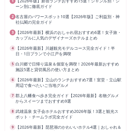
【2026年版】新宿ランチおすすめ15選！ジャンル別・シ
1
ーン別に徹底ガイド
名古屋のパワースポット10選【2026年版】ご利益別・神
2
社仏閣の完全ガイド
【2026年最新】横浜のおしゃれ宿おすすめ6選！女子旅・
3
カップルに人気のデザイナーズホテルまとめ
【2026年最新】川越観光モデルコース完全ガイド！半
4
日・1日プランで小江戸を満喫
白川郷で日帰り温泉＆個室を満喫！2026年最新おすすめ
5
施設5選と貸切風呂の使い方まとめ
【2026年最新】立山のランチおすすめ7選！室堂・立山駅
6
周辺で食べたいご当地グルメ
郡上八幡食べ歩き完全ガイド【2026年最新】名物グルメ
7
からスイーツまでおすすめ9選
武雄温泉 女子会ホテルおすすめ2026年版！3選と観光ス
8
ポット・チームラボ完全ガイド
【2026年最新】琵琶湖のかわいいホテル4選｜おしゃれ＆
9