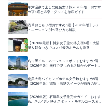
草津温泉で楽しむ紅葉女子旅2026年版！おすす
め宿4選と温泉・グルメを徹底ガイド
浅草おこもり宿おすすめ6選【2026年版】シチ
ュエーション別の選び方も解説
【2026年最新】博多女子旅の格安宿4選！大浴
場＆朝食つきでコスパ最強ホテルを厳選
名古屋イルミネーションスポットおすすめ7選
【2026年版】無料で楽しめる名所からデートに
人気の体験型まで
奄美大島バイキングホテル女子旅おすすめ5選
【2026年版】鶏飯・黒糖スイーツが自慢の宿を
徹底比較
【2026年版】石垣島女子旅完全ガイド！おすす
めホテル4選と映えスポット・モデルコースまと
め