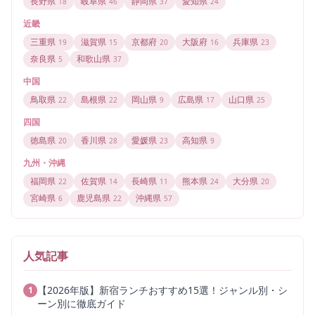
長野県
岐阜県
静岡県
愛知県
18
46
37
24
近畿
三重県
滋賀県
京都府
大阪府
兵庫県
19
15
20
16
23
奈良県
和歌山県
5
37
中国
鳥取県
島根県
岡山県
広島県
山口県
22
22
9
17
25
四国
徳島県
香川県
愛媛県
高知県
20
28
23
9
九州・沖縄
福岡県
佐賀県
長崎県
熊本県
大分県
22
14
11
24
20
宮崎県
鹿児島県
沖縄県
6
22
57
人気記事
【2026年版】新宿ランチおすすめ15選！ジャンル別・シ
1
ーン別に徹底ガイド