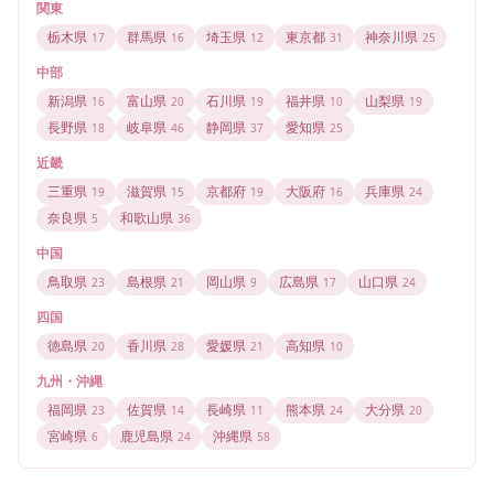
関東
栃木県
群馬県
埼玉県
東京都
神奈川県
17
16
12
31
25
中部
新潟県
富山県
石川県
福井県
山梨県
16
20
19
10
19
長野県
岐阜県
静岡県
愛知県
18
46
37
25
近畿
三重県
滋賀県
京都府
大阪府
兵庫県
19
15
19
16
24
奈良県
和歌山県
5
36
中国
鳥取県
島根県
岡山県
広島県
山口県
23
21
9
17
24
四国
徳島県
香川県
愛媛県
高知県
20
28
21
10
九州・沖縄
福岡県
佐賀県
長崎県
熊本県
大分県
23
14
11
24
20
宮崎県
鹿児島県
沖縄県
6
24
58