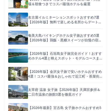
場＆朝食つきでコスパ最強ホテルを厳選
名古屋イルミネーションスポットおすすめ7選
【2026年版】無料で楽しめる名所からデートに
人気の体験型まで
奄美大島バイキングホテル女子旅おすすめ5選
【2026年版】鶏飯・黒糖スイーツが自慢の宿を
徹底比較
【2026年版】石垣島女子旅完全ガイド！おすす
めホテル4選と映えスポット・モデルコースまと
め
【2026年版】金沢女子旅で安いホテルおすすめ
4選！コスパ最強＆おしゃれで近江町・茶屋街も
近い宿
太宰府 温泉 女子旅【2026年版】天満宮参拝＆
二日市温泉の旅館3選を徹底ガイド
【2026年最新】宮古島 女子旅ホテルおすすめ5