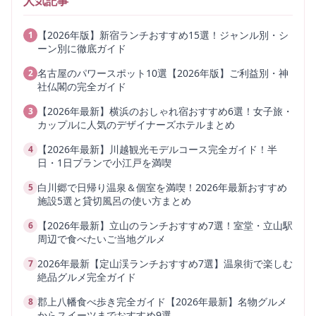
人気記事
【2026年版】新宿ランチおすすめ15選！ジャンル別・シ
1
ーン別に徹底ガイド
名古屋のパワースポット10選【2026年版】ご利益別・神
2
社仏閣の完全ガイド
【2026年最新】横浜のおしゃれ宿おすすめ6選！女子旅・
3
カップルに人気のデザイナーズホテルまとめ
【2026年最新】川越観光モデルコース完全ガイド！半
4
日・1日プランで小江戸を満喫
白川郷で日帰り温泉＆個室を満喫！2026年最新おすすめ
5
施設5選と貸切風呂の使い方まとめ
【2026年最新】立山のランチおすすめ7選！室堂・立山駅
6
周辺で食べたいご当地グルメ
2026年最新【定山渓ランチおすすめ7選】温泉街で楽しむ
7
絶品グルメ完全ガイド
郡上八幡食べ歩き完全ガイド【2026年最新】名物グルメ
8
からスイーツまでおすすめ9選