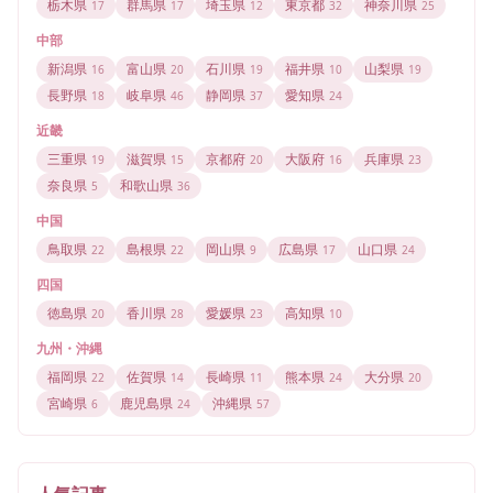
栃木県
群馬県
埼玉県
東京都
神奈川県
17
17
12
32
25
中部
新潟県
富山県
石川県
福井県
山梨県
16
20
19
10
19
長野県
岐阜県
静岡県
愛知県
18
46
37
24
近畿
三重県
滋賀県
京都府
大阪府
兵庫県
19
15
20
16
23
奈良県
和歌山県
5
36
中国
鳥取県
島根県
岡山県
広島県
山口県
22
22
9
17
24
四国
徳島県
香川県
愛媛県
高知県
20
28
23
10
九州・沖縄
福岡県
佐賀県
長崎県
熊本県
大分県
22
14
11
24
20
宮崎県
鹿児島県
沖縄県
6
24
57