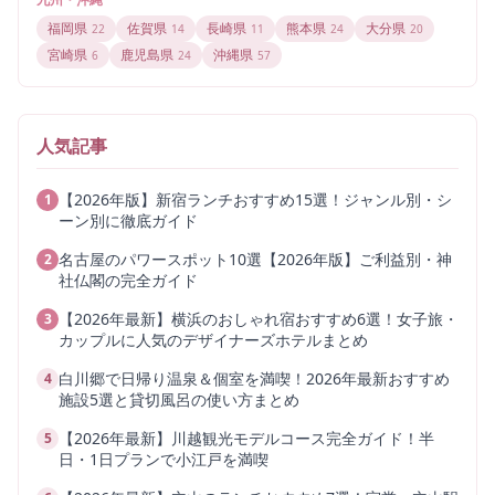
福岡県
佐賀県
長崎県
熊本県
大分県
22
14
11
24
20
宮崎県
鹿児島県
沖縄県
6
24
57
人気記事
【2026年版】新宿ランチおすすめ15選！ジャンル別・シ
1
ーン別に徹底ガイド
名古屋のパワースポット10選【2026年版】ご利益別・神
2
社仏閣の完全ガイド
【2026年最新】横浜のおしゃれ宿おすすめ6選！女子旅・
3
カップルに人気のデザイナーズホテルまとめ
白川郷で日帰り温泉＆個室を満喫！2026年最新おすすめ
4
施設5選と貸切風呂の使い方まとめ
【2026年最新】川越観光モデルコース完全ガイド！半
5
日・1日プランで小江戸を満喫