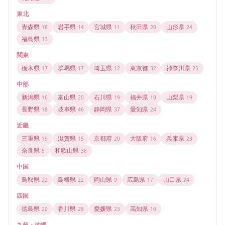
東北
青森県
岩手県
宮城県
秋田県
山形県
18
14
11
20
24
福島県
13
関東
栃木県
群馬県
埼玉県
東京都
神奈川県
17
17
12
32
25
中部
新潟県
富山県
石川県
福井県
山梨県
16
20
19
10
19
長野県
岐阜県
静岡県
愛知県
18
46
37
24
近畿
三重県
滋賀県
京都府
大阪府
兵庫県
19
15
20
16
23
奈良県
和歌山県
5
36
中国
鳥取県
島根県
岡山県
広島県
山口県
22
22
9
17
24
四国
徳島県
香川県
愛媛県
高知県
20
28
23
10
九州・沖縄