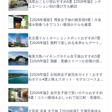
浅草おこもり宿おすすめ6選【2026年版】シチ
ュエーション別の選び方も解説
【2026年最新】博多女子旅の格安宿4選！大浴
場＆朝食つきでコスパ最強ホテルを厳選
名古屋イルミネーションスポットおすすめ7選
【2026年版】無料で楽しめる名所からデートに
人気の体験型まで
奄美大島バイキングホテル女子旅おすすめ5選
【2026年版】鶏飯・黒糖スイーツが自慢の宿を
徹底比較
【2026年版】石垣島女子旅完全ガイド！おすす
めホテル4選と映えスポット・モデルコースまと
め
【2026年版】金沢女子旅で安いホテルおすすめ
4選！コスパ最強＆おしゃれで近江町・茶屋街も
近い宿
太宰府 温泉 女子旅【2026年版】天満宮参拝＆