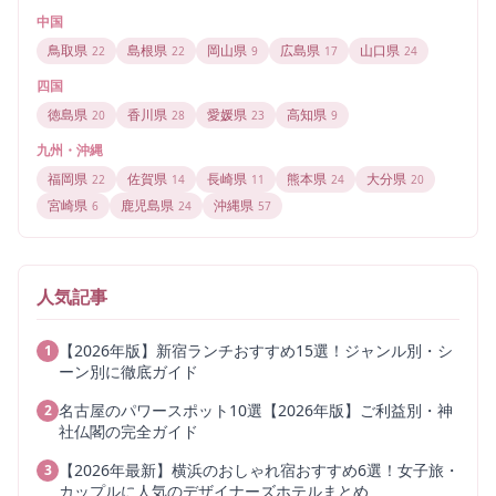
中国
鳥取県
島根県
岡山県
広島県
山口県
22
22
9
17
24
四国
徳島県
香川県
愛媛県
高知県
20
28
23
9
九州・沖縄
福岡県
佐賀県
長崎県
熊本県
大分県
22
14
11
24
20
宮崎県
鹿児島県
沖縄県
6
24
57
人気記事
【2026年版】新宿ランチおすすめ15選！ジャンル別・シ
1
ーン別に徹底ガイド
名古屋のパワースポット10選【2026年版】ご利益別・神
2
社仏閣の完全ガイド
【2026年最新】横浜のおしゃれ宿おすすめ6選！女子旅・
3
カップルに人気のデザイナーズホテルまとめ