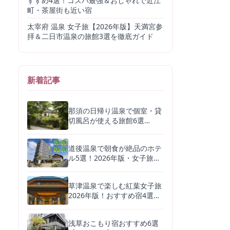
すすめ4選！コスパ最強＆おしゃれで近江
町・茶屋街も近い宿
太宰府 温泉 女子旅【2026年版】天満宮参
拝＆二日市温泉の旅館3選を徹底ガイド
新着記事
那須の日帰り温泉で個室・貸
切風呂が使える旅館6選
【2026年最新版】ゆっくり過
ごすコツも解説
道後温泉で朝食が絶品のホテ
ル5選！2026年版・女子旅に
もおすすめの旅館まとめ
草津温泉で楽しむ紅葉女子旅
2026年版！おすすめ宿4選と
温泉・グルメを徹底ガイド
浅草おこもり宿おすすめ6選